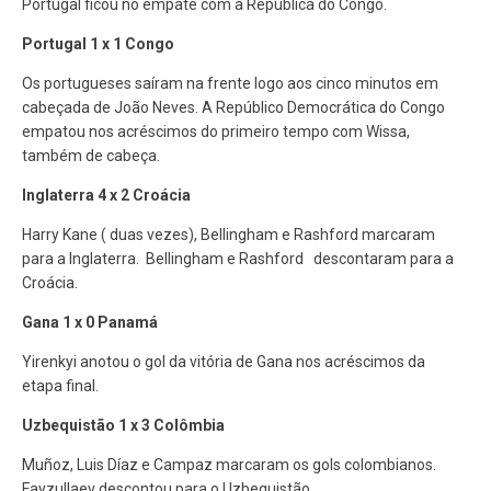
Portugal ficou no empate com a República do Congo.
Portugal 1 x 1 Congo
Os portugueses saíram na frente logo aos cinco minutos em
cabeçada de João Neves. A Repúblico Democrática do Congo
empatou nos acréscimos do primeiro tempo com Wissa,
também de cabeça.
Inglaterra 4 x 2 Croácia
Harry Kane ( duas vezes), Bellingham e Rashford marcaram
para a Inglaterra. Bellingham e Rashford descontaram para a
Croácia.
Gana 1 x 0 Panamá
Yirenkyi anotou o gol da vitória de Gana nos acréscimos da
etapa final.
Uzbequistão 1 x 3 Colômbia
Muñoz, Luis Díaz e Campaz marcaram os gols colombianos.
Fayzullaev descontou para o Uzbequistão.