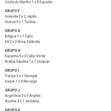
Costa do Marfim 1 x 0 Equador
GRUPO F
Holanda 2 x 2 Japão
Suécia 5 x 1 Tunísia
GRUPO G
Bélgica 1 x 1 Egito
Irã 2 x 2 Nova Zelândia
GRUPO H
Espanha 0 x 0 Cabo Verde
Arábia Saudita 1 x 1 Uruguai
GRUPO I
França 3 x 1 Senegal
Iraque 1 x 4 Noruega
GRUPO J
Argentina 3 x 0 Argélia
Áustria 3 x 1 Jordânia
GRUPO K