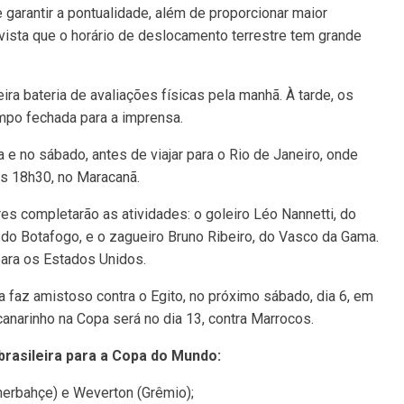
garantir a pontualidade, além de proporcionar maior
ista que o horário de deslocamento terrestre tem grande
ira bateria de avaliações físicas pela manhã. À tarde, os
ampo fechada para a imprensa.
ta e no sábado, antes de viajar para o Rio de Janeiro, onde
s 18h30, no Maracanã.
s completarão as atividades: o goleiro Léo Nannetti, do
do Botafogo, e o zagueiro Bruno Ribeiro, do Vasco da Gama.
 para os Estados Unidos.
a faz amistoso contra o Egito, no próximo sábado, dia 6, em
canarinho na Copa será no dia 13, contra Marrocos.
brasileira para a Copa do Mundo:
enerbahçe) e Weverton (Grêmio);