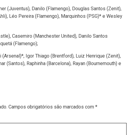
r (Juventus), Danilo (Flamengo), Douglas Santos (Zenit),
Ahli), Léo Pereira (Flamengo), Marquinhos (PSG)* e Wesley
tle), Casemiro (Manchester United), Danilo Santos
aquetá (Flamengo);
i (Arsenal)*, Igor Thiago (Brentford), Luiz Henrique (Zenit),
r (Santos), Raphinha (Barcelona), Rayan (Bournemouth) e
ado.
Campos obrigatórios são marcados com
*