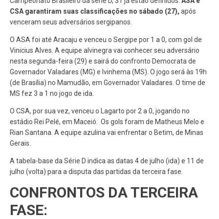
Campeonato Brasileiro da série D, 31 já estão definidos.
ASA e
CSA garantiram suas classificações no sábado (27),
após
venceram seus adversários sergipanos.
O ASA foi até Aracaju e venceu o Sergipe por 1 a 0, com gol de
Vinicius Alves. A equipe alvinegra vai conhecer seu adversário
nesta segunda-feira (29) e sairá do confronto Democrata de
Governador Valadares (MG) e Ivinhema (MS). O jogo será às 19h
(de Brasília) no Mamudão, em Governador Valadares. O time de
MS fez 3 a 1 no jogo de ida.
O CSA, por sua vez, venceu o Lagarto por 2 a 0, jogando no
estádio Rei Pelé, em Maceió. Os gols foram de Matheus Melo e
Rian Santana. A equipe azulina vai enfrentar o Betim, de Minas
Gerais.
A tabela-base da Série D indica as datas 4 de julho (ida) e 11 de
julho (volta) para a disputa das partidas da terceira fase.
CONFRONTOS DA TERCEIRA
FASE: