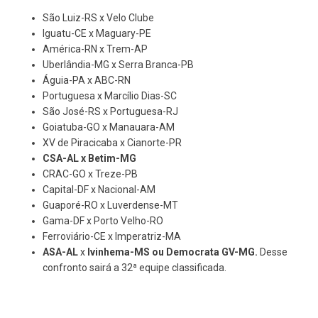
São Luiz-RS x Velo Clube
Iguatu-CE x Maguary-PE
América-RN x Trem-AP
Uberlândia-MG x Serra Branca-PB
Águia-PA x ABC-RN
Portuguesa x Marcílio Dias-SC
São José-RS x Portuguesa-RJ
Goiatuba-GO x Manauara-AM
XV de Piracicaba x Cianorte-PR
CSA-AL x Betim-MG
CRAC-GO x Treze-PB
Capital-DF x Nacional-AM
Guaporé-RO x Luverdense-MT
Gama-DF x Porto Velho-RO
Ferroviário-CE x Imperatriz-MA
ASA-AL
x
Ivinhema-MS ou Democrata GV-MG.
Desse
confronto sairá a 32ª equipe classificada.