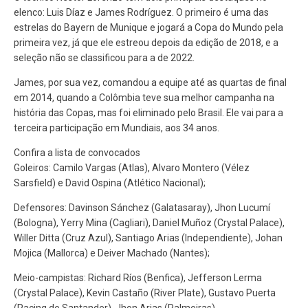
elenco: Luis Díaz e James Rodríguez. O primeiro é uma das
estrelas do Bayern de Munique e jogará a Copa do Mundo pela
primeira vez, já que ele estreou depois da edição de 2018, e a
seleção não se classificou para a de 2022.
James, por sua vez, comandou a equipe até as quartas de final
em 2014, quando a Colômbia teve sua melhor campanha na
história das Copas, mas foi eliminado pelo Brasil. Ele vai para a
terceira participação em Mundiais, aos 34 anos.
Confira a lista de convocados
Goleiros: Camilo Vargas (Atlas), Alvaro Montero (Vélez
Sarsfield) e David Ospina (Atlético Nacional);
Defensores: Davinson Sánchez (Galatasaray), Jhon Lucumí
(Bologna), Yerry Mina (Cagliari), Daniel Muñoz (Crystal Palace),
Willer Ditta (Cruz Azul), Santiago Arias (Independiente), Johan
Mojica (Mallorca) e Deiver Machado (Nantes);
Meio-campistas: Richard Ríos (Benfica), Jefferson Lerma
(Crystal Palace), Kevin Castaño (River Plate), Gustavo Puerta
(Racing de Santander), Jhon Arias (Palmeiras),