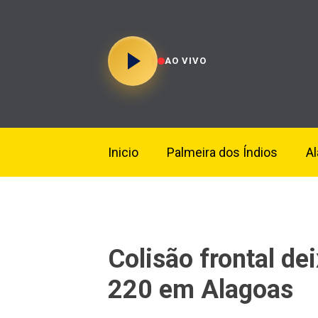
AO VIVO
Inicio
Palmeira dos Índios
A
Colisão frontal de
220 em Alagoas