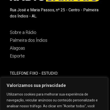
Rua José e Maria Passos, nº 25 - Centro - Palmeira
dos Índios - AL.
Sobre a Rádio
Palmeira dos Índios
Alagoas
Esporte
TELEFONE FIXO - ESTUDIO:
(82)-3421-4842
Valorizamos sua privacidade
COMERCIAL:
Utilizamos cookies para melhorar sua experiência de
(82) 99621-8806
navegação, veicular anúncios ou conteúdo personalizado e
analisar nosso tráfego. Ao clicar em "Aceitar todos", você