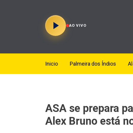
AO VIVO
Inicio
Palmeira dos Índios
A
ASA se prepara par
Alex Bruno está no