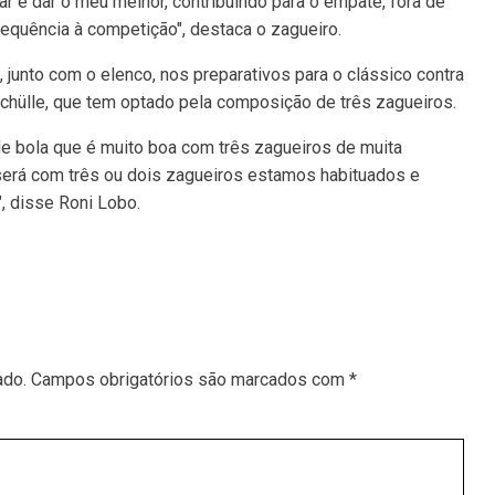
r e dar o meu melhor, contribuindo para o empate, fora de
sequência à competição", destaca o zagueiro.
 junto com o elenco, nos preparativos para o clássico contra
Schülle, que tem optado pela composição de três zagueiros.
de bola que é muito boa com três zagueiros de muita
 será com três ou dois zagueiros estamos habituados e
, disse Roni Lobo.
ado.
Campos obrigatórios são marcados com
*