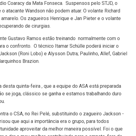
tádio Coaracy da Mata Fonseca. Suspensos pelo STJD, o
e o atacante Wandson não podem atuar. O volante Richard
 amarelo. Os zagueiros Henrique e Jan Pieter e o volante
ecuperando de cirurgias.
cante Gustavo Ramos estão treinando normalmente com o
 o confronto. O técnico Itamar Schülle poderá iniciar o
ackson (Roni Lobo) e Alysson Dutra; Paulinho, Allef, Gabriel
Marquinhos Brazion.
a desta quinta-feira , que a equipe do ASA está preparada
não se joga, clássico se ganha e estamos trabalhando duro
ou.
ntra o CSA, no Rei Pelé, substituindo o zagueiro Jackson -
isou que aqui a importância era o grupo, para todos
unidade aproveitar da melhor maneira possível. Foi o que