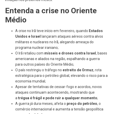
Entenda a crise no Oriente
Médio
A crise no Irã teve início em fevereiro, quando
Estados
Unidos e Israel
lançaram ataques aéreos contra alvos
militares e nucleares no Irã, alegando ameaça do
programa nuclear iraniano;
O Irã retaliou com
mísseis e drones contra Israel
, bases
americanas e aliados na região, espalhando a guerra
para outros países do Oriente Médio;
O país restringiu o tráfego no
estreito de Ormuz
, rota
estratégica para o petróleo global, elevando o risco para a
economia mundial;
Apesar de tentativas de cessar-fogo e acordos, novos
ataques continuam acontecendo, mostrando que
a
trégua é frágil e pode ruir a qualquer momento
;
A guerra já dura meses, afeta o
preço do petróleo
, o
comércio internacional e aumenta a tensão geopolítica