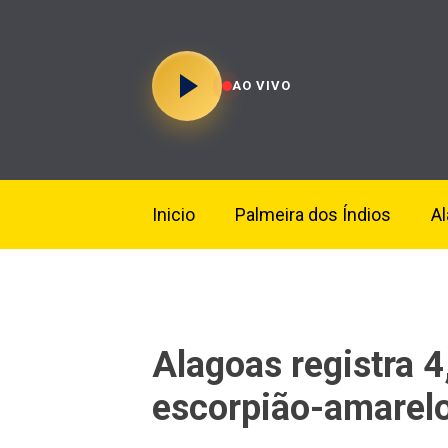
AO VIVO
Inicio
Palmeira dos Índios
A
Alagoas registra 4
escorpião-amarel