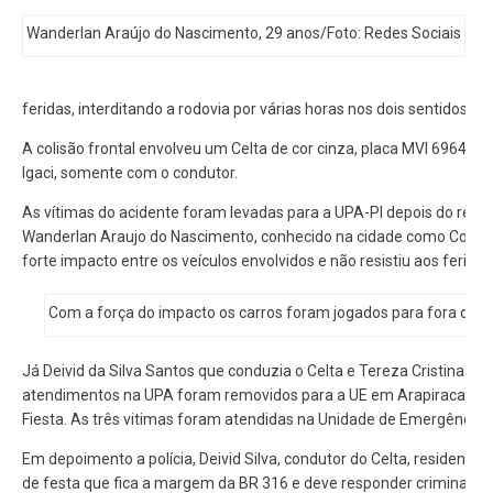
Wanderlan Araújo do Nascimento, 29 anos/Foto: Redes Sociais
G
d
s
feridas, interditando a rodovia por várias horas nos dois sentidos.
A colisão frontal envolveu um Celta de cor cinza, placa MVI 6964 Pa
Igaci, somente com o condutor.
As vítimas do acidente foram levadas para a UPA-PI depois do resga
Wanderlan Araujo do Nascimento, conhecido na cidade como Cocota,
forte impacto entre os veículos envolvidos e não resistiu aos ferime
Com a força do impacto os carros foram jogados para fora da p
Já Deivid da Silva Santos que conduzia o Celta e Tereza Cristina de 
atendimentos na UPA foram removidos para a UE em Arapiraca, a exe
Fiesta. As três vitimas foram atendidas na Unidade de Emergência e
Em depoimento a polícia, Deivid Silva, condutor do Celta, residente
de festa que fica a margem da BR 316 e deve responder criminalmente 