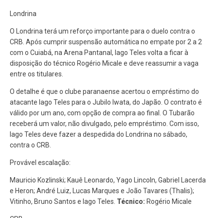
Londrina
O Londrina terá um reforço importante para o duelo contra o
CRB. Após cumprir suspensão automática no empate por 2 a 2
com o Cuiabá, na Arena Pantanal, Iago Teles volta a ficar à
disposição do técnico Rogério Micale e deve reassumir a vaga
entre os titulares.
O detalhe é que o clube paranaense acertou o empréstimo do
atacante Iago Teles para o Jubilo Iwata, do Japão. O contrato é
válido por um ano, com opção de compra ao final. O Tubarão
receberá um valor, não divulgado, pelo empréstimo. Com isso,
Iago Teles deve fazer a despedida do Londrina no sábado,
contra o CRB.
Provável escalação:
Mauricio Kozlinski; Kauê Leonardo, Yago Lincoln, Gabriel Lacerda
e Heron; André Luiz, Lucas Marques e João Tavares (Thalis);
Vitinho, Bruno Santos e Iago Teles.
Técnico:
Rogério Micale