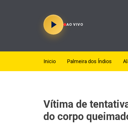
AO VIVO
Inicio
Palmeira dos Índios
A
Vítima de tentati
do corpo queimado