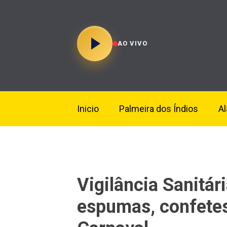
AO VIVO
Inicio
Palmeira dos Índios
A
Vigilância Sanitár
espumas, confetes