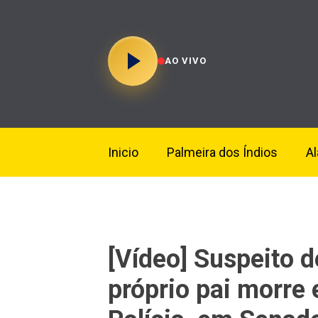
AO VIVO
Inicio
Palmeira dos Índios
A
[Vídeo] Suspeito 
próprio pai morre 