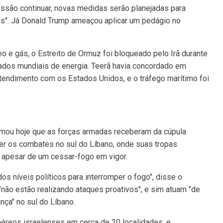
essão continuar, novas medidas serão planejadas para
ões". Já Donald Trump ameaçou aplicar um pedágio no
eo e gás, o Estreito de Ormuz foi bloqueado pelo Irã durante
cados mundiais de energia. Teerã havia concordado em
endimento com os Estados Unidos, e o tráfego marítimo foi
ormou hoje que as forças armadas receberam da cúpula
per os combates no sul do Líbano, onde suas tropas
 apesar de um cessar-fogo em vigor.
os níveis políticos para interromper o fogo", disse o
 "não estão realizando ataques proativos", e sim atuam "de
ça" no sul do Líbano.
 aéreos israelenses em cerca de 20 localidades, e