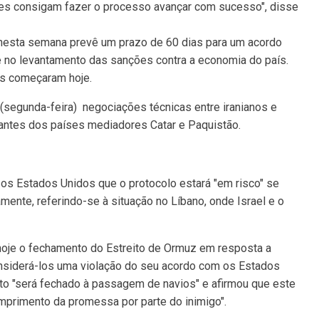
es consigam fazer o processo avançar com sucesso", disse
esta semana prevê um prazo de 60 dias para um acordo
 e no levantamento das sanções contra a economia do país.
as começaram hoje.
 (segunda-feira) negociações técnicas entre iranianos e
antes dos países mediadores Catar e Paquistão.
u os Estados Unidos que o protocolo estará "em risco" se
mente, referindo-se à situação no Líbano, onde Israel e o
 hoje o fechamento do Estreito de Ormuz em resposta a
considerá-los uma violação do seu acordo com os Estados
eito "será fechado à passagem de navios" e afirmou que este
primento da promessa por parte do inimigo".