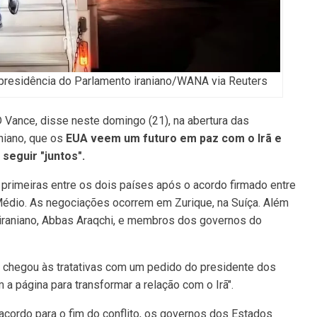
 presidência do Parlamento iraniano/WANA via Reuters
 Vance, disse neste domingo (21), na abertura das
niano, que os
EUA veem um futuro em paz com o Irã
e
seguir "juntos".
 primeiras entre os dois países após o acordo firmado entre
 Médio. As negociações ocorrem em Zurique, na Suíça. Além
iraniano, Abbas Araqchi, e membros dos governos do
 chegou às tratativas com um pedido do presidente dos
a página para transformar a relação com o Irã".
cordo para o fim do conflito, os governos dos Estados