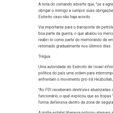
A nota do comando adverte que, "se a agr
obrigar o inimigo a cumprir suas obrigaç
Estreito caso não haja acordo.
Via importante para o transporte de petról
boa parte da guerra, o que abalou os mer
reabri-lo como parte do memorando de ent
retomado gradualmente nos últimos dias.
Trégua
Uma autoridade do Exército de Israel inf
política do país uma ordem para interrom
enfrentam o movimento pró-Irã Hezbollah,
"As FDI receberam diretrizes atualizadas d
funcionário, o qual explicou que as tropas
forma defensiva dentro da zona de seguran
A mídia estatal libanesa noticiou ataques