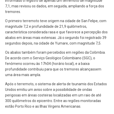
informado o registro de apenas um terremoto de magnitude
7,1, mas revisou os dados, em seguida, ampliando a força dos
tremores.
O primeiro terremoto teve origem na cidade de San Felipe, com
magnitude 7,2 e profundidade de 21,9 quilômetros,
característica considerada rasa e que favorece a percepção dos
abalos em áreas mais extensas. Já o segundo foi registrado 39
segundos depois, na cidade de Yumare, com magnitude 7,5.
Os abalos também foram percebidos em regiões da Colômbia.
De acordo com o Serviço Geológico Colombiano (SGC), o
fenômeno ocorreu às 17h04 (horário local), e a baixa
profundidade contribuiu para que os tremores alcançassem
uma área mais ampla.
Após o terremoto, o sistema de alerta de tsunamis dos Estados
Unidos emitiu um aviso sobre a possibilidade de ondas
perigosas em áreas costeiras localizadas em um raio de até
300 quilômetros do epicentro.
Entre as regiões monitoradas
estão Porto Rico e as Ilhas Virgens Americanas.