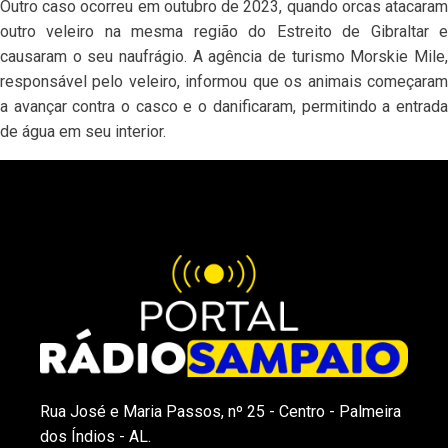
Outro caso ocorreu em outubro de 2023, quando orcas atacaram
outro veleiro na mesma região do Estreito de Gibraltar e
causaram o seu naufrágio. A agência de turismo Morskie Mile,
responsável pelo veleiro, informou que os animais começaram
a avançar contra o casco e o danificaram, permitindo a entrada
de água em seu interior.
Rua José e Maria Passos, nº 25 - Centro - Palmeira
dos Índios - AL.