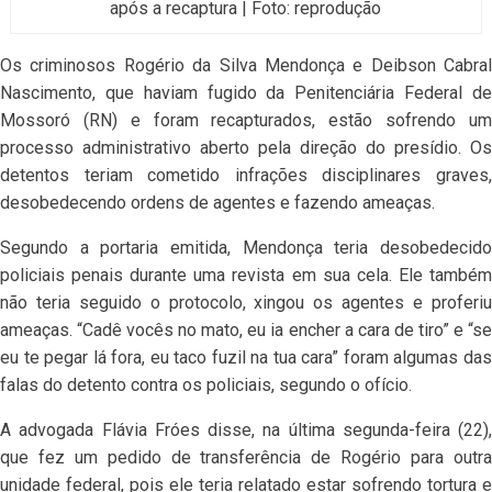
após a recaptura | Foto: reprodução
Os criminosos Rogério da Silva Mendonça e Deibson Cabral
Nascimento, que haviam fugido da Penitenciária Federal de
Mossoró (RN) e foram recapturados, estão sofrendo um
processo administrativo aberto pela direção do presídio. Os
detentos teriam cometido infrações disciplinares graves,
desobedecendo ordens de agentes e fazendo ameaças.
Segundo a portaria emitida, Mendonça teria desobedecido
policiais penais durante uma revista em sua cela. Ele também
não teria seguido o protocolo, xingou os agentes e proferiu
ameaças. “Cadê vocês no mato, eu ia encher a cara de tiro” e “se
eu te pegar lá fora, eu taco fuzil na tua cara” foram algumas das
falas do detento contra os policiais, segundo o ofício.
A advogada Flávia Fróes disse, na última segunda-feira (22),
que fez um pedido de transferência de Rogério para outra
unidade federal, pois ele teria relatado estar sofrendo tortura e