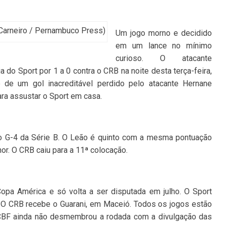
o Carneiro / Pernambuco Press)
Um jogo morno e decidido
em um lance no mínimo
curioso. O atacante
ia do Sport por 1 a 0 contra o CRB na noite desta terça-feira,
te de um gol inacreditável perdido pelo atacante Hernane
ra assustar o Sport em casa.
a o G-4 da Série B. O Leão é quinto com a mesma pontuação
r. O CRB caiu para a 11ª colocação.
Copa América e só volta a ser disputada em julho. O Sport
. O CRB recebe o Guarani, em Maceió. Todos os jogos estão
 CBF ainda não desmembrou a rodada com a divulgação das