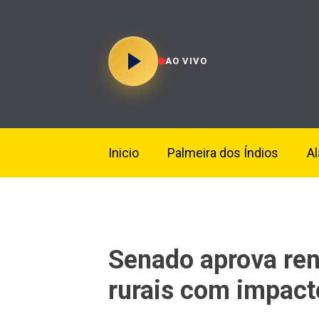
AO VIVO
Inicio
Palmeira dos Índios
A
Senado aprova ren
rurais com impact