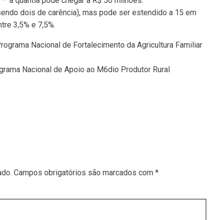
– a quantia pode chegar a R$ 50 milhões.
sendo dois de carência), mas pode ser estendido a 15 em
tre 3,5% e 7,5%.
rograma Nacional de Fortalecimento da Agricultura Familiar
grama Nacional de Apoio ao M6dio Produtor Rural
ado.
Campos obrigatórios são marcados com
*