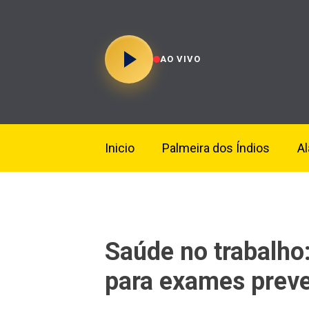
AO VIVO
Inicio
Palmeira dos Índios
A
Saúde no trabalho:
para exames preve