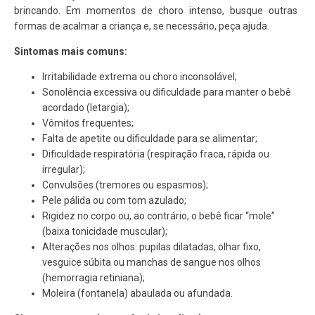
brincando. Em momentos de choro intenso, busque outras
formas de acalmar a criança e, se necessário, peça ajuda.
Sintomas mais comuns:
Irritabilidade extrema
ou choro inconsolável;
Sonolência excessiva
ou dificuldade para manter o bebê
acordado (letargia);
Vômitos
frequentes;
Falta de apetite
ou dificuldade para se alimentar;
Dificuldade respiratória
(respiração fraca, rápida ou
irregular);
Convulsões
(tremores ou espasmos);
Pele pálida
ou com tom azulado;
Rigidez
no corpo ou, ao contrário, o bebê ficar “mole”
(baixa tonicidade muscular);
Alterações nos olhos
: pupilas dilatadas, olhar fixo,
vesguice súbita ou manchas de sangue nos olhos
(hemorragia retiniana);
Moleira (fontanela) abaulada
ou afundada.