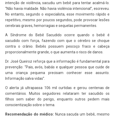
intenção de violência, sacudiu um bebê para tentar acalmá-lo.
“Não havia maldade. Não havia violência intencional”, escreveu.
No entanto, segundo o especialista, esse movimento rápido e
repetitivo, mesmo por poucos segundos, pode provocar
lesões
cerebrais graves
, hemorragias e sequelas permanentes.
A
Síndrome do Bebê Sacudido
ocorre quando o bebê é
sacudido com força, fazendo com que o cérebro se choque
contra o crânio. Bebês possuem pescoço fraco e cabeça
proporcionalmente grande, o que aumenta o risco de danos.
Dr. José Queiroz reforça que a informação é fundamental para
prevenção: “Pais, avós, babás e qualquer pessoa que cuide de
uma criança pequena precisam conhecer esse assunto.
Informação salva vidas”.
O alerta já ultrapassa
106 mil curtidas
e gerou centenas de
comentários. Muitos seguidores relataram ter sacudido os
filhos sem saber do perigo, enquanto outros pedem mais
conscientização sobre o tema.
Recomendação do médico:
Nunca sacuda um bebê, mesmo