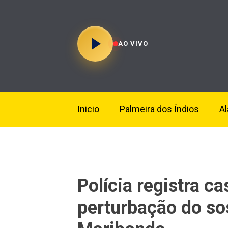
AO VIVO
Inicio
Palmeira dos Índios
A
Polícia registra c
perturbação do s