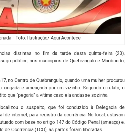
cionada - Foto: Ilustração/ Aqui Acontece
ncias distintas no fim da tarde desta quinta-feira (23),
sego público, nos municípios de Quebrangulo e Maribondo,
h17, no Centro de Quebrangulo, quando uma mulher procurou
do xingada e ameaçada por um vizinho. Segundo o relato, o
ito que “pegaria” a vítima caso ela andasse sozinha.
ocalizou o suspeito, que foi conduzido à Delegacia de
l de internet, para registro da ocorrência. No local, estavam
utuado com base no artigo 147 do Código Penal (ameaça) e,
o de Ocorrência (TCO), as partes foram liberadas.