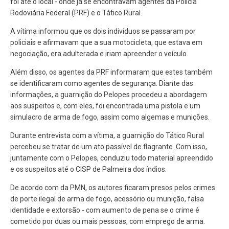
foi até o local - onde já se encontravam agentes da Polícia
Rodoviária Federal (PRF) e o Tático Rural.
A vítima informou que os dois indivíduos se passaram por
policiais e afirmavam que a sua motocicleta, que estava em
negociação, era adulterada e iriam apreender o veículo.
Além disso, os agentes da PRF informaram que estes também
se identificaram como agentes de segurança. Diante das
informações, a guarnição do Pelopes procedeu a abordagem
aos suspeitos e, com eles, foi encontrada uma pistola e um
simulacro de arma de fogo, assim como algemas e munições.
Durante entrevista com a vítima, a guarnição do Tático Rural
percebeu se tratar de um ato passível de flagrante. Com isso,
juntamente com o Pelopes, conduziu todo material apreendido
e os suspeitos até o CISP de Palmeira dos índios.
De acordo com da PMN, os autores ficaram presos pelos crimes
de porte ilegal de arma de fogo, acessório ou munição, falsa
identidade e extorsão - com aumento de pena se o crime é
cometido por duas ou mais pessoas, com emprego de arma.