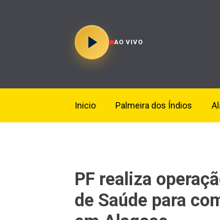
AO VIVO
Inicio
Palmeira dos Índios
A
PF realiza operaç
de Saúde para com