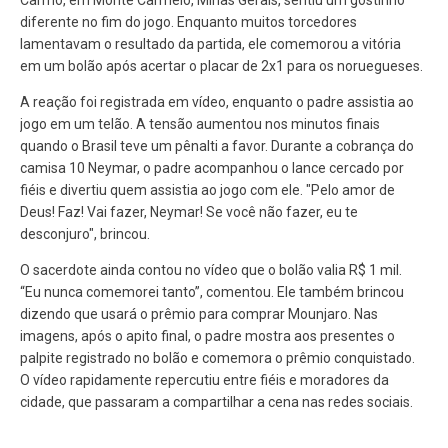
Carmo, em Monte Carmelo, Minas Gerais, sentiu um gostinho
diferente no fim do jogo. Enquanto muitos torcedores
lamentavam o resultado da partida, ele comemorou a vitória
em um bolão após acertar o placar de 2x1 para os noruegueses.
A reação foi registrada em vídeo, enquanto o padre assistia ao
jogo em um telão. A tensão aumentou nos minutos finais
quando o Brasil teve um pênalti a favor. Durante a cobrança do
camisa 10 Neymar, o padre acompanhou o lance cercado por
fiéis e divertiu quem assistia ao jogo com ele. "Pelo amor de
Deus! Faz! Vai fazer, Neymar! Se você não fazer, eu te
desconjuro", brincou.
O sacerdote ainda contou no vídeo que o bolão valia R$ 1 mil.
“Eu nunca comemorei tanto”, comentou. Ele também brincou
dizendo que usará o prêmio para comprar Mounjaro. Nas
imagens, após o apito final, o padre mostra aos presentes o
palpite registrado no bolão e comemora o prêmio conquistado.
O vídeo rapidamente repercutiu entre fiéis e moradores da
cidade, que passaram a compartilhar a cena nas redes sociais.