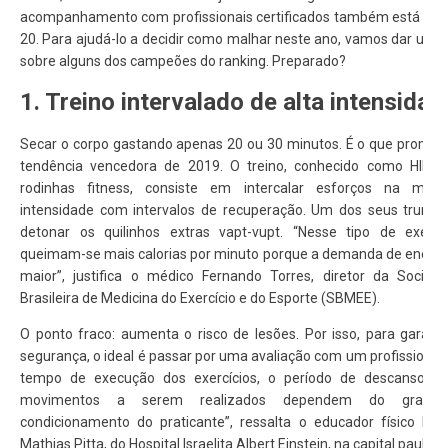
acompanhamento com profissionais certificados também está no 
20. Para ajudá-lo a decidir como malhar neste ano, vamos dar um g
sobre alguns dos campeões do ranking. Preparado?
1. Treino intervalado de alta intensidad
Secar o corpo gastando apenas 20 ou 30 minutos. É o que promet
tendência vencedora de 2019. O treino, conhecido como HIIT 
rodinhas fitness, consiste em intercalar esforços na máx
intensidade com intervalos de recuperação. Um dos seus trunfo
detonar os quilinhos extras vapt-vupt. “Nesse tipo de exercíc
queimam-se mais calorias por minuto porque a demanda de energi
maior”, justifica o médico Fernando Torres, diretor da Socied
Brasileira de Medicina do Exercício e do Esporte (SBMEE).
O ponto fraco: aumenta o risco de lesões. Por isso, para garanti
segurança, o ideal é passar por uma avaliação com um profissional.
tempo de execução dos exercícios, o período de descanso e
movimentos a serem realizados dependem do grau 
condicionamento do praticante”, ressalta o educador físico Raf
Mathias Pitta, do Hospital Israelita Albert Einstein, na capital paulista