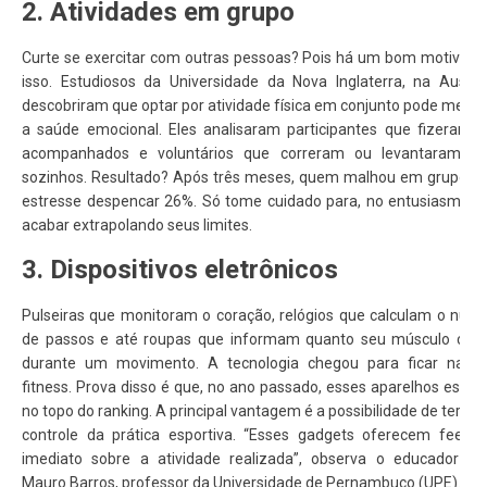
2. Atividades em grupo
Curte se exercitar com outras pessoas? Pois há um bom motivo p
isso. Estudiosos da Universidade da Nova Inglaterra, na Austrál
descobriram que optar por atividade física em conjunto pode melho
a saúde emocional. Eles analisaram participantes que fizeram H
acompanhados e voluntários que correram ou levantaram p
sozinhos. Resultado? Após três meses, quem malhou em grupo vi
estresse despencar 26%. Só tome cuidado para, no entusiasmo, 
acabar extrapolando seus limites.
3. Dispositivos eletrônicos
Pulseiras que monitoram o coração, relógios que calculam o núm
de passos e até roupas que informam quanto seu músculo cont
durante um movimento. A tecnologia chegou para ficar na á
fitness. Prova disso é que, no ano passado, esses aparelhos esta
no topo do ranking. A principal vantagem é a possibilidade de ter ma
controle da prática esportiva. “Esses gadgets oferecem feedb
imediato sobre a atividade realizada”, observa o educador fís
Mauro Barros, professor da Universidade de Pernambuco (UPE).