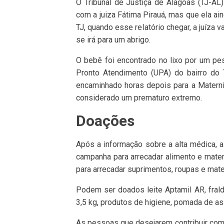
O Tribunal de Justiça de Alagoas (TJ-AL
com a juiza Fátima Pirauá, mas que ela ai
TJ, quando esse relatório chegar, a juíza v
se irá para um abrigo.
O bebê foi encontrado no lixo por um pes
Pronto Atendimento (UPA) do bairro do 
encaminhado horas depois para a Matern
considerado um prematuro extremo.
Doações
Após a informação sobre a alta médica, a
campanha para arrecadar alimento e mater
para arrecadar suprimentos, roupas e mater
Podem ser doados leite Aptamil AR, fra
3,5 kg, produtos de higiene, pomada de as
As pessoas que desejarem contribuir com