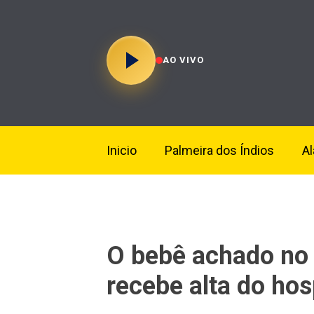
AO VIVO
Inicio
Palmeira dos Índios
A
O bebê achado no 
recebe alta do hos