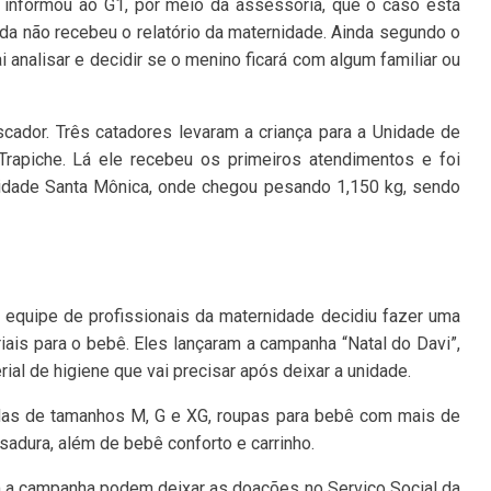
) informou ao G1, por meio da assessoria, que o caso está
nda não recebeu o relatório da maternidade. Ainda segundo o
ai analisar e decidir se o menino ficará com algum familiar ou
cador. Três catadores levaram a criança para a Unidade de
Trapiche. Lá ele recebeu os primeiros atendimentos e foi
idade Santa Mônica, onde chegou pesando 1,150 kg, sendo
 equipe de profissionais da maternidade decidiu fazer uma
iais para o bebê. Eles lançaram a campanha “Natal do Davi”,
ial de higiene que vai precisar após deixar a unidade.
ldas de tamanhos M, G e XG, roupas para bebê com mais de
sadura, além de bebê conforto e carrinho.
 a campanha podem deixar as doações no Serviço Social da