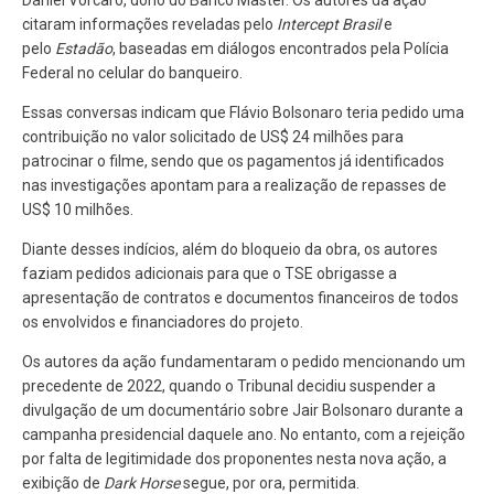
Daniel Vorcaro, dono do Banco Master. Os autores da ação
citaram informações reveladas pelo
Intercept Brasil
e
pelo
Estadão
, baseadas em diálogos encontrados pela Polícia
Federal no celular do banqueiro.
Essas conversas indicam que Flávio Bolsonaro teria pedido uma
contribuição no valor solicitado de US$ 24 milhões para
patrocinar o filme, sendo que os pagamentos já identificados
nas investigações apontam para a realização de repasses de
US$ 10 milhões.
Diante desses indícios, além do bloqueio da obra, os autores
faziam pedidos adicionais para que o TSE obrigasse a
apresentação de contratos e documentos financeiros de todos
os envolvidos e financiadores do projeto.
Os autores da ação fundamentaram o pedido mencionando um
precedente de 2022, quando o Tribunal decidiu suspender a
divulgação de um documentário sobre Jair Bolsonaro durante a
campanha presidencial daquele ano. No entanto, com a rejeição
por falta de legitimidade dos proponentes nesta nova ação, a
exibição de
Dark Horse
segue, por ora, permitida.