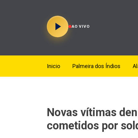
AO VIVO
Inicio
Palmeira dos Índios
A
Novas vítimas de
cometidos por so