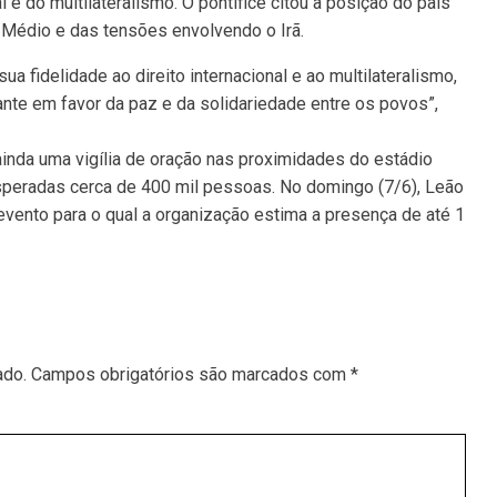
 e do multilateralismo. O pontífice citou a posição do país
e Médio e das tensões envolvendo o Irã.
a fidelidade ao direito internacional e ao multilateralismo,
te em favor da paz e da solidariedade entre os povos”,
i ainda uma vigília de oração nas proximidades do estádio
speradas cerca de 400 mil pessoas. No domingo (7/6), Leão
evento para o qual a organização estima a presença de até 1
ado.
Campos obrigatórios são marcados com
*