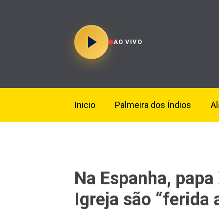
AO VIVO
Inicio
Palmeira dos Índios
A
Na Espanha, papa 
Igreja são “ferida 