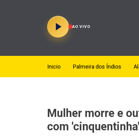
AO VIVO
Inicio
Palmeira dos Índios
A
Mulher morre e out
com 'cinquentinha