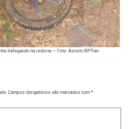
nha trafegando na rodovia — Foto: Ascom/BPTran
ado.
Campos obrigatórios são marcados com
*