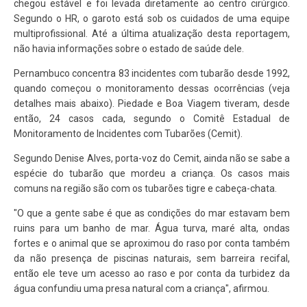
chegou estável e foi levada diretamente ao centro cirúrgico.
Segundo o HR, o garoto está sob os cuidados de uma equipe
multiprofissional. Até a última atualização desta reportagem,
não havia informações sobre o estado de saúde dele.
Pernambuco concentra 83 incidentes com tubarão desde 1992,
quando começou o monitoramento dessas ocorrências (veja
detalhes mais abaixo). Piedade e Boa Viagem tiveram, desde
então, 24 casos cada, segundo o Comitê Estadual de
Monitoramento de Incidentes com Tubarões (Cemit).
Segundo Denise Alves, porta-voz do Cemit, ainda não se sabe a
espécie do tubarão que mordeu a criança. Os casos mais
comuns na região são com os tubarões tigre e cabeça-chata.
"O que a gente sabe é que as condições do mar estavam bem
ruins para um banho de mar. Água turva, maré alta, ondas
fortes e o animal que se aproximou do raso por conta também
da não presença de piscinas naturais, sem barreira recifal,
então ele teve um acesso ao raso e por conta da turbidez da
água confundiu uma presa natural com a criança", afirmou.