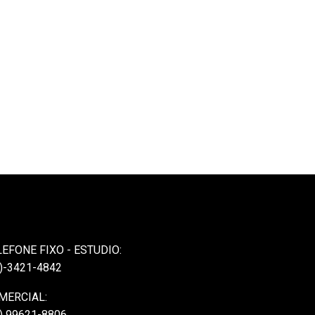
LEFONE FIXO - ESTUDIO:
)-3421-4842
MERCIAL:
) 99621-8806