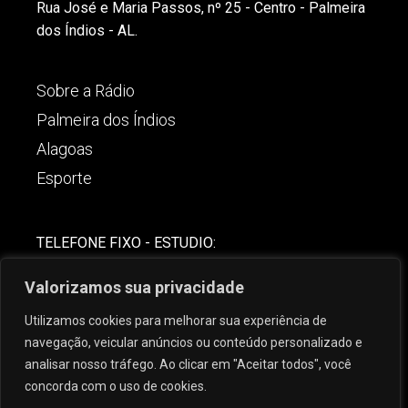
Rua José e Maria Passos, nº 25 - Centro - Palmeira
dos Índios - AL.
Sobre a Rádio
Palmeira dos Índios
Alagoas
Esporte
TELEFONE FIXO - ESTUDIO:
(82)-3421-4842
Valorizamos sua privacidade
COMERCIAL:
Utilizamos cookies para melhorar sua experiência de
(82) 99621-8806
navegação, veicular anúncios ou conteúdo personalizado e
analisar nosso tráfego. Ao clicar em "Aceitar todos", você
concorda com o uso de cookies.