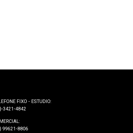
LEFONE FIXO - ESTUDIO:
)-3421-4842
MERCIAL:
) 99621-8806