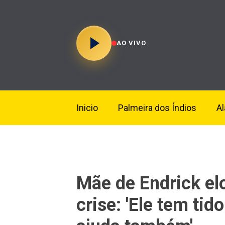
AO VIVO
Inicio
Palmeira dos Índios
A
Mãe de Endrick el
crise: 'Ele tem ti