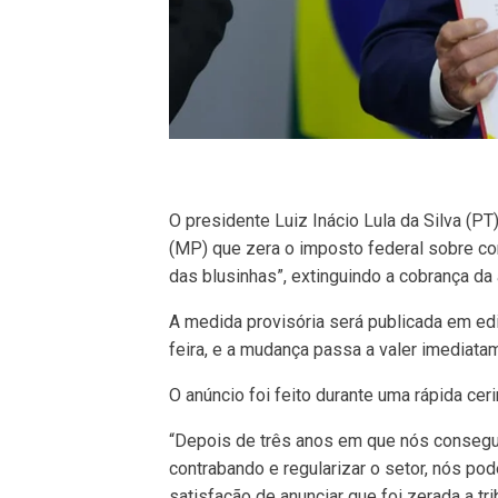
O presidente Luiz Inácio Lula da Silva (PT
(MP) que zera o imposto federal sobre co
das blusinhas”, extinguindo a cobrança da 
A medida provisória será publicada em ediç
feira, e a mudança passa a valer imediata
O anúncio foi feito durante uma rápida cer
“Depois de três anos em que nós consegu
contrabando e regularizar o setor, nós po
satisfação de anunciar que foi zerada a t