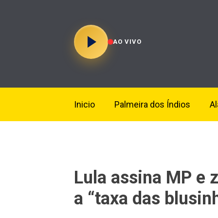
AO VIVO
Inicio
Palmeira dos Índios
A
Lula assina MP e z
a “taxa das blusin