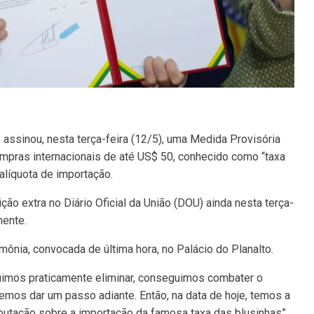
) assinou, nesta terça-feira (12/5), uma Medida Provisória
mpras internacionais de até US$ 50, conhecido como “taxa
alíquota de importação.
ão extra no Diário Oficial da União (DOU) ainda nesta terça-
mente.
imônia, convocada de última hora, no Palácio do Planalto.
imos praticamente eliminar, conseguimos combater o
demos dar um passo adiante. Então, na data de hoje, temos a
ributação sobre a importação da famosa taxa das blusinhas”,