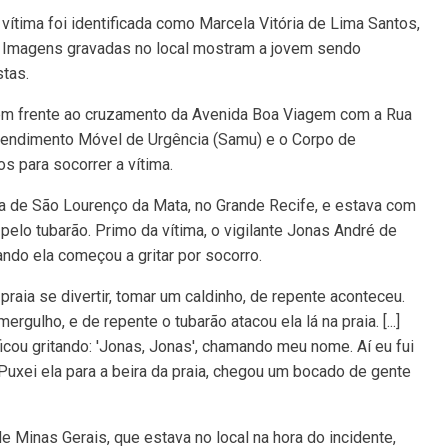
ítima foi identificada como Marcela Vitória de Lima Santos,
da. Imagens gravadas no local mostram a jovem sendo
stas.
 em frente ao cruzamento da Avenida Boa Viagem com a Rua
tendimento Móvel de Urgência (Samu) e o Corpo de
 para socorrer a vítima.
a de São Lourenço da Mata, no Grande Recife, e estava com
lo tubarão. Primo da vítima, o vigilante Jonas André de
ndo ela começou a gritar por socorro.
a praia se divertir, tomar um caldinho, de repente aconteceu.
rgulho, e de repente o tubarão atacou ela lá na praia. [...]
icou gritando: 'Jonas, Jonas', chamando meu nome. Aí eu fui
 Puxei ela para a beira da praia, chegou um bocado de gente
Minas Gerais, que estava no local na hora do incidente,