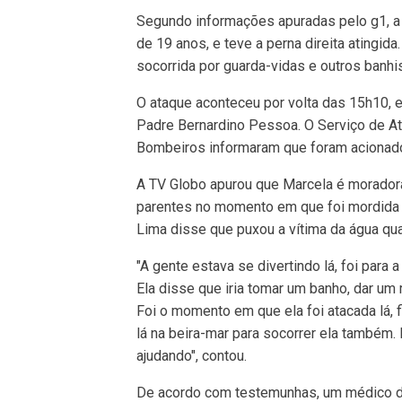
Segundo informações apuradas pelo g1, a v
de 19 anos, e teve a perna direita atingi
socorrida por guarda-vidas e outros banhi
O ataque aconteceu por volta das 15h10,
Padre Bernardino Pessoa. O Serviço de A
Bombeiros informaram que foram acionados
A TV Globo apurou que Marcela é morador
parentes no momento em que foi mordida pe
Lima disse que puxou a vítima da água qua
"A gente estava se divertindo lá, foi para 
Ela disse que iria tomar um banho, dar um me
Foi o momento em que ela foi atacada lá, f
lá na beira-mar para socorrer ela também.
ajudando", contou.
De acordo com testemunhas, um médico de 