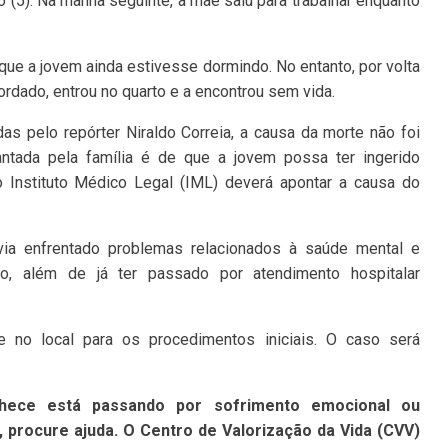
o (5). Na manhã seguinte, a mãe saiu para trabalhar enquanto
 que a jovem ainda estivesse dormindo. No entanto, por volta
ordado, entrou no quarto e a encontrou sem vida.
s pelo repórter Niraldo Correia, a causa da morte não foi
vantada pela família é de que a jovem possa ter ingerido
Instituto Médico Legal (IML) deverá apontar a causa do
via enfrentado problemas relacionados à saúde mental e
o, além de já ter passado por atendimento hospitalar
e no local para os procedimentos iniciais. O caso será
ece está passando por sofrimento emocional ou
 procure ajuda. O Centro de Valorização da Vida (CVV)