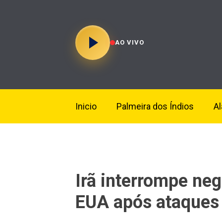
AO VIVO
Inicio
Palmeira dos Índios
A
Irã interrompe ne
EUA após ataques 