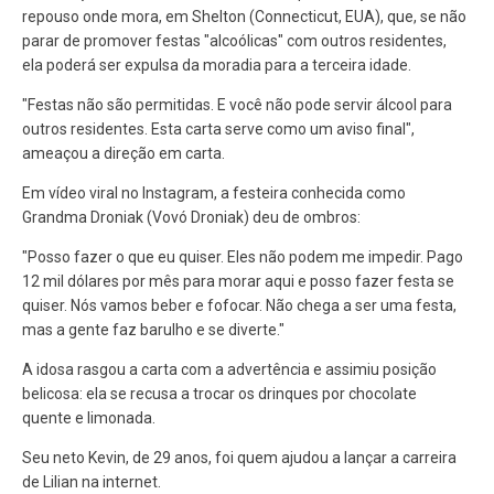
repouso onde mora, em Shelton (Connecticut, EUA), que, se não
parar de promover festas "alcoólicas" com outros residentes,
ela poderá ser expulsa da moradia para a terceira idade.
"Festas não são permitidas. E você não pode servir álcool para
outros residentes. Esta carta serve como um aviso final",
ameaçou a direção em carta.
Em vídeo viral no Instagram, a festeira conhecida como
Grandma Droniak (Vovó Droniak) deu de ombros:
"Posso fazer o que eu quiser. Eles não podem me impedir. Pago
12 mil dólares por mês para morar aqui e posso fazer festa se
quiser. Nós vamos beber e fofocar. Não chega a ser uma festa,
mas a gente faz barulho e se diverte."
A idosa rasgou a carta com a advertência e assimiu posição
belicosa: ela se recusa a trocar os drinques por chocolate
quente e limonada.
Seu neto Kevin, de 29 anos, foi quem ajudou a lançar a carreira
de Lilian na internet.