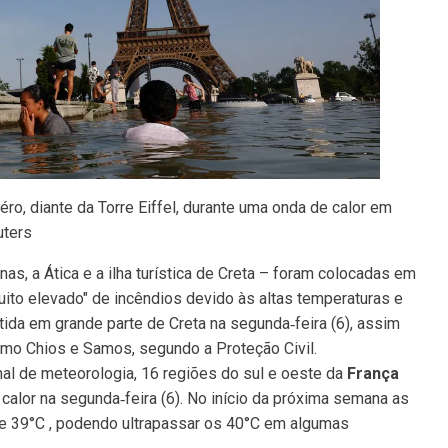
o, diante da Torre Eiffel, durante uma onda de calor em
uters
nas, a Ática e a ilha turística de Creta – foram colocadas em
muito elevado" de incêndios devido às altas temperaturas e
tida em grande parte de Creta na segunda‑feira (6), assim
omo Chios e Samos, segundo a Proteção Civil.
al de meteorologia, 16 regiões do sul e oeste da
França
e calor na segunda‑feira (6). No início da próxima semana as
C e 39°C , podendo ultrapassar os 40°C em algumas