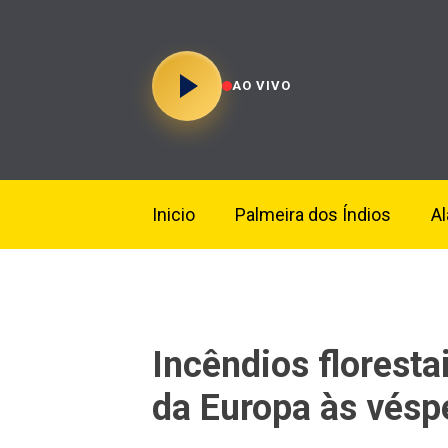
AO VIVO
Inicio
Palmeira dos Índios
A
Incêndios floresta
da Europa às vésp