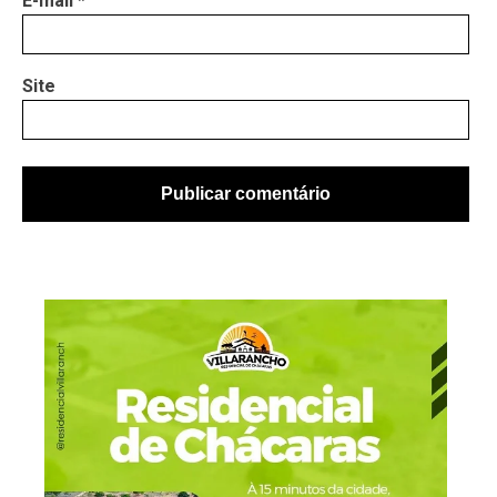
E-mail
*
Site