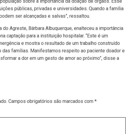
à população sobre a importância da doação de órgãos. Esse
uições públicas, privadas e universidades. Quando a família
podem ser alcançadas e salvas”, ressaltou.
a do Agreste, Bárbara Albuquerque, enalteceu a importância
na captação para a instituição hospitalar. “Este é um
ergência e mostra o resultado de um trabalho construído
o das famílias. Manifestamos respeito ao paciente doador e
ansformar a dor em um gesto de amor ao próximo”, disse a
ado.
Campos obrigatórios são marcados com
*