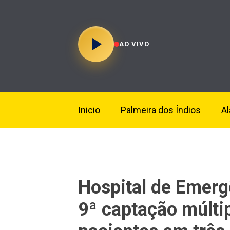
AO VIVO
Inicio
Palmeira dos Índios
A
Hospital de Emerg
9ª captação múltip