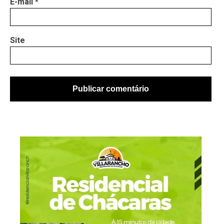
E-mail
*
Site