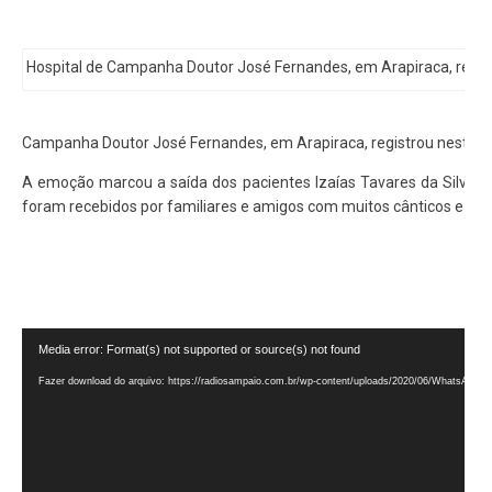
Hospital de Campanha Doutor José Fernandes, em Arapiraca, regist
Campanha Doutor José Fernandes, em Arapiraca, registrou nesta terç
A emoção marcou a saída dos pacientes Izaías Tavares da Silva, 61,
foram recebidos por familiares e amigos com muitos cânticos e ora
Tocador
Media error: Format(s) not supported or source(s) not found
de
Fazer download do arquivo: https://radiosampaio.com.br/wp-content/uploads/2020/06/WhatsApp-V
vídeo