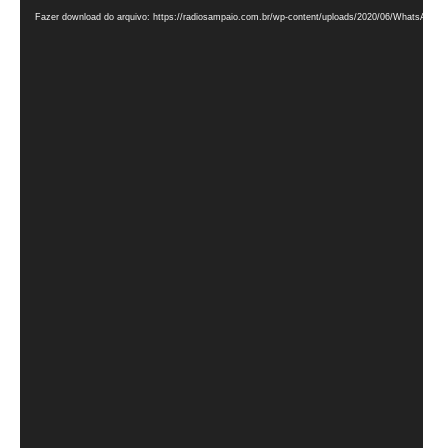
de
Fazer download do arquivo: https://radiosampaio.com.br/wp-content/uploads/2020/06/WhatsApp-V
vídeo