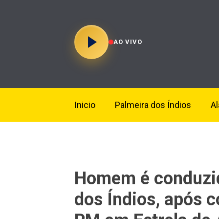
AO VIVO
Inicio
Palmeira dos Índios
A
Homem é conduzid
dos Índios, após c