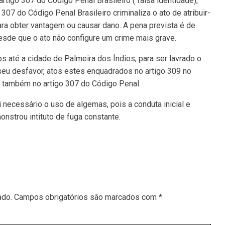
 artigo 307 do Código Penal Brasileiro ( falsa identidade),
307 do Código Penal Brasileiro criminaliza o ato de atribuir-
 para obter vantagem ou causar dano. A pena prevista é de
esde que o ato não configure um crime mais grave.
s até a cidade de Palmeira dos Índios, para ser lavrado o
eu desfavor, atos estes enquadrados no artigo 309 no
o também no artigo 307 do Código Penal.
i necessário o uso de algemas, pois a conduta inicial e
nstrou intituto de fuga constante.
ado.
Campos obrigatórios são marcados com
*