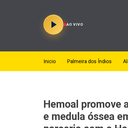
AO VIVO
Inicio
Palmeira dos Índios
A
Hemoal promove a
e medula óssea em