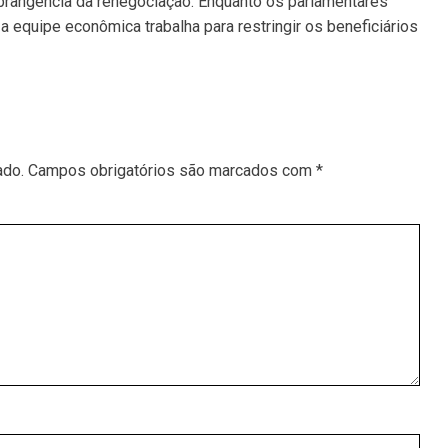
abrangência da renegociação. Enquanto os parlamentares
equipe econômica trabalha para restringir os beneficiários
ado.
Campos obrigatórios são marcados com
*