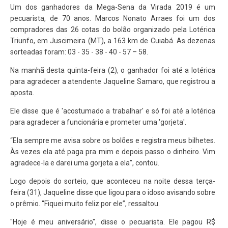
Um dos ganhadores da Mega-Sena da Virada 2019 é um
pecuarista, de 70 anos. Marcos Nonato Arraes foi um dos
compradores das 26 cotas do bolão organizado pela Lotérica
Triunfo, em Juscimeira (MT), a 163 km de Cuiabá. As dezenas
sorteadas foram: 03 - 35 - 38 - 40 - 57 – 58.
Na manhã desta quinta-feira (2), o ganhador foi até a lotérica
para agradecer a atendente Jaqueline Samaro, que registrou a
aposta.
Ele disse que é 'acostumado a trabalhar' e só foi até a lotérica
para agradecer a funcionária e prometer uma 'gorjeta'.
“Ela sempre me avisa sobre os bolões e registra meus bilhetes.
Às vezes ela até paga pra mim e depois passo o dinheiro. Vim
agradece-la e darei uma gorjeta a ela”, contou.
Logo depois do sorteio, que aconteceu na noite dessa terça-
feira (31), Jaqueline disse que ligou para o idoso avisando sobre
o prêmio. “Fiquei muito feliz por ele”, ressaltou.
"Hoje é meu aniversário", disse o pecuarista. Ele pagou R$