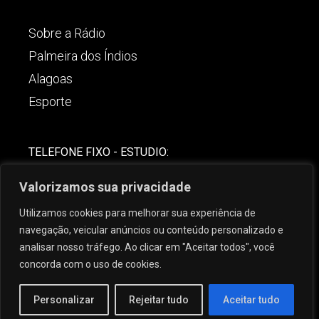
Sobre a Rádio
Palmeira dos Índios
Alagoas
Esporte
TELEFONE FIXO - ESTUDIO:
(82)-3421-4842
Valorizamos sua privacidade
COMERCIAL:
Utilizamos cookies para melhorar sua experiência de
(82) 99621-8806
navegação, veicular anúncios ou conteúdo personalizado e
analisar nosso tráfego. Ao clicar em "Aceitar todos", você
concorda com o uso de cookies.
Personalizar
Rejeitar tudo
Aceitar tudo